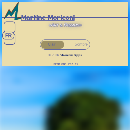
Martine Moriconi
Art & Passion
FR
Clair
Sombre
© 2026
Moriconi Apps
Mentions légales